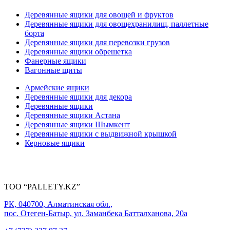
Деревянные ящики для овощей и фруктов
Деревянные ящики для овощехранилищ, паллетные
борта
Деревянные ящики для перевозки грузов
Деревянные ящики обрешетка
Фанерные ящики
Вагонные щиты
Армейские ящики
Деревянные ящики для декора
Деревянные ящики
Деревянные ящики Астана
Деревянные ящики Шымкент
Деревянные ящики с выдвижной крышкой
Керновые ящики
ТОО “PALLETY.KZ”
РК, 040700, Алматинская обл.,
пос. Отеген-Батыр, ул. Заманбека Батталханова, 20а